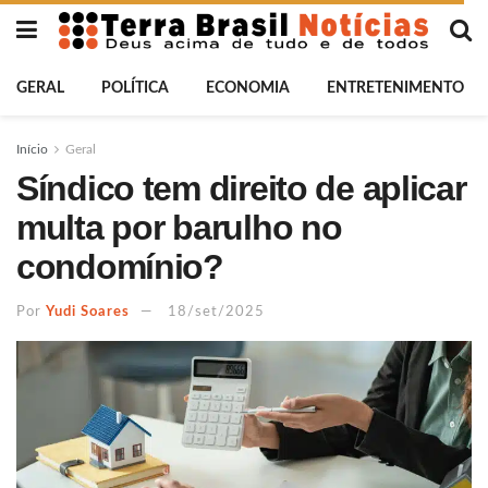
GERAL
POLÍTICA
ECONOMIA
ENTRETENIMENTO
Início
Geral
Síndico tem direito de aplicar
multa por barulho no
condomínio?
Por
Yudi Soares
18/set/2025