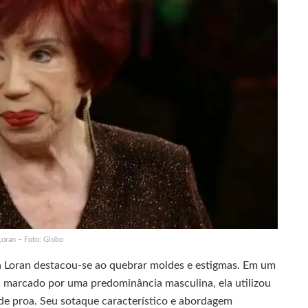
Loran – Foto: Globo
ta Loran destacou-se ao quebrar moldes e estigmas. Em um
 marcado por uma predominância masculina, ela utilizou
de proa. Seu sotaque característico e abordagem