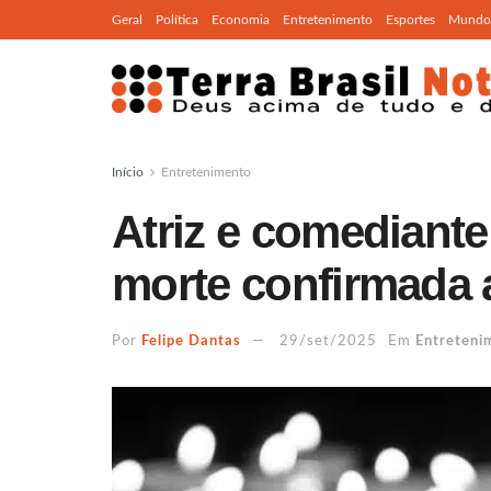
Geral
Política
Economia
Entretenimento
Esportes
Mundo
Início
Entretenimento
Atriz e comediante
morte confirmada 
Por
Felipe Dantas
29/set/2025
Em
Entreteni