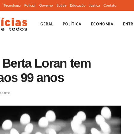
Tecnologia
Policial
Governo
Saúde
Educação
Justiça
Contato
GERAL
POLÍTICA
ECONOMIA
ENTR
 Berta Loran tem
aos 99 anos
mento