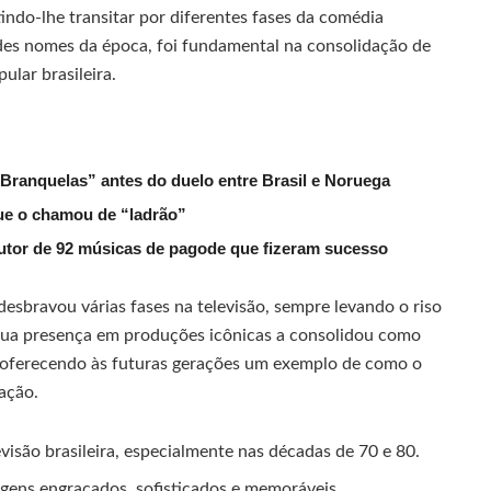
ndo-lhe transitar por diferentes fases da comédia
es nomes da época, foi fundamental na consolidação de
ular brasileira.
 Branquelas” antes do duelo entre Brasil e Noruega
que o chamou de “ladrão”
tor de 92 músicas de pagode que fizeram sucesso
desbravou várias fases na televisão, sempre levando o riso
Sua presença em produções icônicas a consolidou como
o, oferecendo às futuras gerações um exemplo de como o
ação.
são brasileira, especialmente nas décadas de 70 e 80.
gens engraçados, sofisticados e memoráveis.