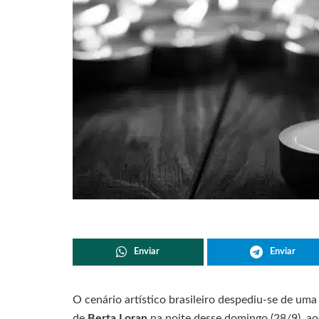
Enviar
Enviar
O cenário artístico brasileiro despediu-se de um
de
Berta Loran
na noite desse domingo (28/9), ao