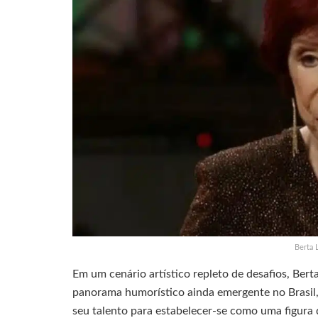
Berta 
Em um cenário artístico repleto de desafios, Ber
panorama humorístico ainda emergente no Brasil,
seu talento para estabelecer-se como uma figura 