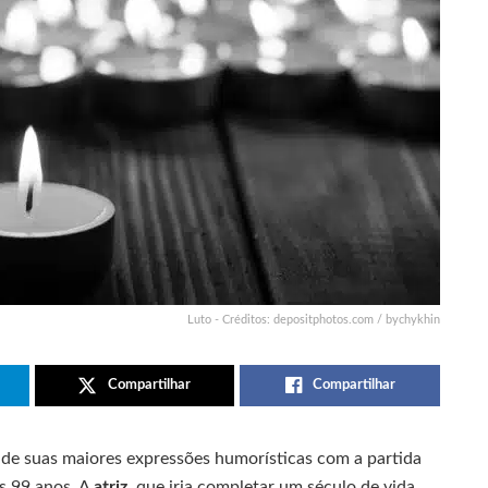
Luto - Créditos: depositphotos.com / bychykhin
Compartilhar
Compartilhar
a de suas maiores expressões humorísticas com a partida
s 99 anos. A
atriz
, que iria completar um século de vida