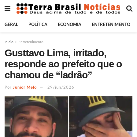
GERAL
POLÍTICA
ECONOMIA
ENTRETENIMENTO
Início
Entretenimento
Gusttavo Lima, irritado,
responde ao prefeito que o
chamou de “ladrão”
Por
Junior Melo
29/jun/2026