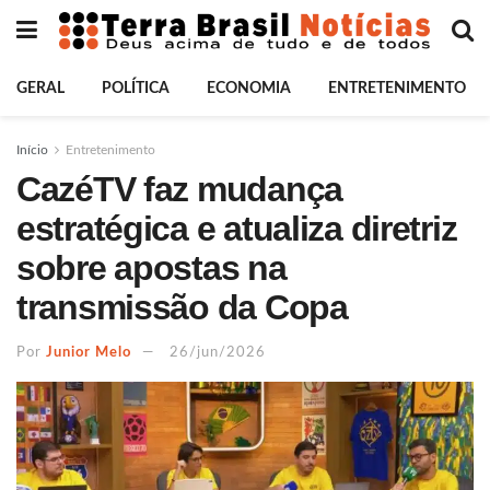
GERAL
POLÍTICA
ECONOMIA
ENTRETENIMENTO
Início
Entretenimento
CazéTV faz mudança
estratégica e atualiza diretriz
sobre apostas na
transmissão da Copa
Por
Junior Melo
26/jun/2026