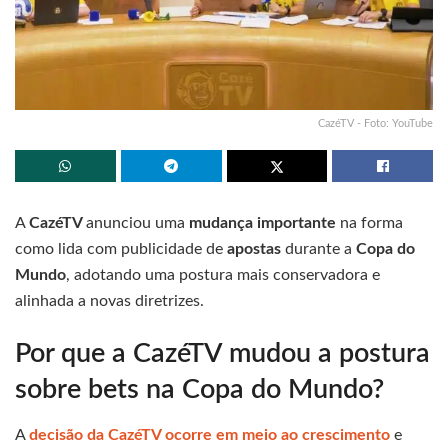
CazéTV - Foto: YouTube
A
CazéTV
anunciou uma
mudança importante
na forma
como lida com publicidade de
apostas
durante a
Copa do
Mundo
, adotando uma postura mais conservadora e
alinhada a novas diretrizes.
Por que a CazéTV mudou a postura
sobre bets na Copa do Mundo?
A
decisão da CazéTV ocorre em meio ao crescimento
e