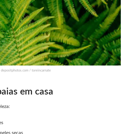
 depositphotos.com / toreincarnate
baias em casa
leza:
es
peles secas