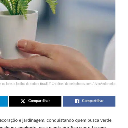
 os lares e jardins de todo o Brasil // Créditos: depositphotos.com / AlexFedorenko
Compartilhar
Compartilhar
decoração e jardinagem, conquistando quem busca verde,
qualquer ambiente, essa planta purifica o ar e trazem