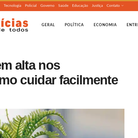
Tecnologia
Policial
Governo
Saúde
Educação
Justiça
Contato
GERAL
POLÍTICA
ECONOMIA
ENTR
em alta nos
mo cuidar facilmente