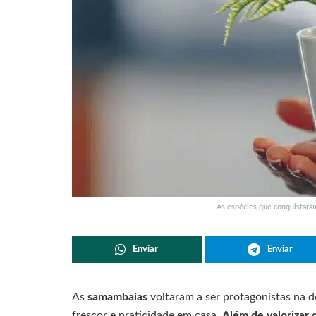
As espécies que conquistaram
Enviar
Enviar
As
samambaias
voltaram a ser protagonistas na 
frescor e praticidade em casa.
Além de valorizar 