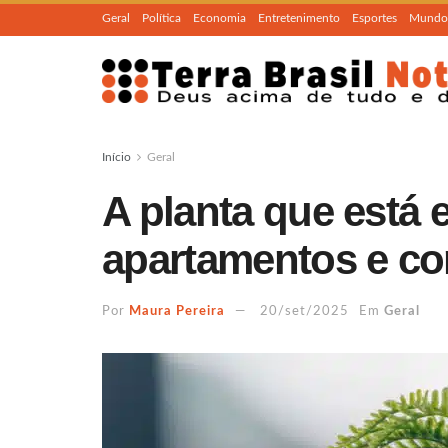
Geral
Política
Economia
Entretenimento
Esportes
Mundo
Início
Geral
A planta que está 
apartamentos e co
Por
Maura Pereira
20/set/2025
Em
Geral