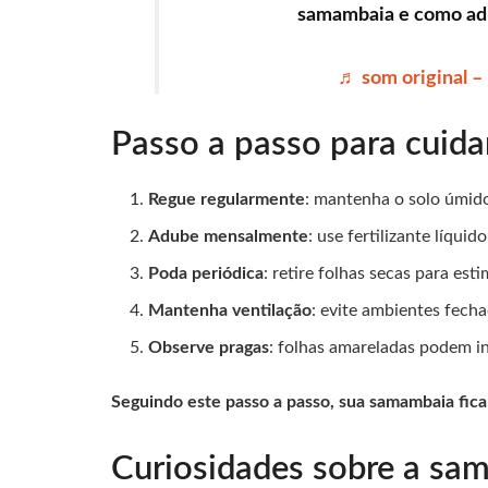
samambaia e como adub
♬ som original 
Passo a passo para cuid
Regue regularmente
: mantenha o solo úmid
Adube mensalmente
: use fertilizante líqui
Poda periódica
: retire folhas secas para es
Mantenha ventilação
: evite ambientes fecha
Observe pragas
: folhas amareladas podem i
Seguindo este passo a passo, sua samambaia fica
Curiosidades sobre a sa