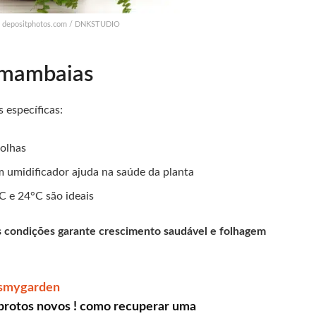
s: depositphotos.com / DNKSTUDIO
amambaias
 específicas:
folhas
 umidificador ajuda na saúde da planta
 e 24°C são ideais
 condições garante crescimento saudável e folhagem
smygarden
rotos novos ! como recuperar uma