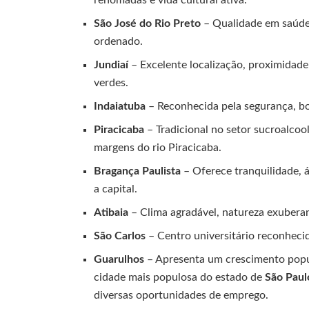
renomadas e vida cultural ativa.
São José do Rio Preto
– Qualidade em saúde,
ordenado.
Jundiaí
– Excelente localização, proximidade 
verdes.
Indaiatuba
– Reconhecida pela segurança, bo
Piracicaba
– Tradicional no setor sucroalcool
margens do rio Piracicaba.
Bragança Paulista
– Oferece tranquilidade, 
a capital.
Atibaia
– Clima agradável, natureza exuberant
São Carlos
– Centro universitário reconhecido
Guarulhos
– Apresenta um crescimento popul
cidade mais populosa do estado de
São Paul
diversas oportunidades de emprego.