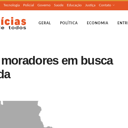
Tecnologia
Policial
Governo
Saúde
Educação
Justiça
Contato
GERAL
POLÍTICA
ECONOMIA
ENTR
ai moradores em busca
da