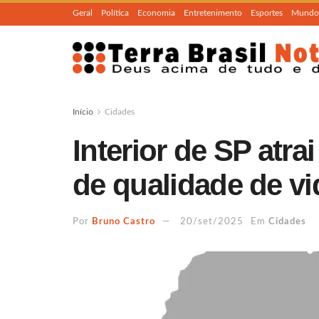
Geral
Política
Economia
Entretenimento
Esportes
Mundo
Início
Cidades
Interior de SP atr
de qualidade de vi
Por
Bruno Castro
20/set/2025
Em
Cidades