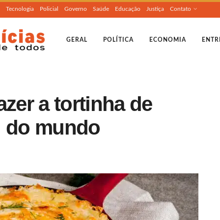
Tecnologia
Policial
Governo
Saúde
Educação
Justiça
Contato
GERAL
POLÍTICA
ECONOMIA
ENTR
zer a tortinha de
cil do mundo