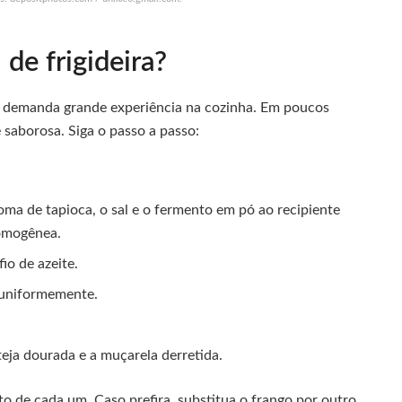
de frigideira?
ão demanda grande experiência na cozinha. Em poucos
 saborosa. Siga o passo a passo:
oma de tapioca, o sal e o fermento em pó ao recipiente
omogênea.
io de azeite.
a uniformemente.
teja dourada e a muçarela derretida.
sto de cada um. Caso prefira, substitua o frango por outro