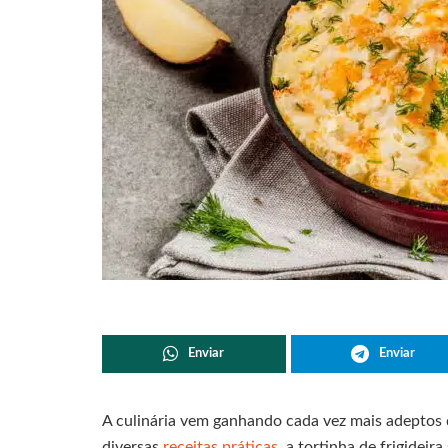
Enviar
Enviar
A culinária vem ganhando cada vez mais adeptos 
diversas
receitas práticas,
a tortinha de frigideira