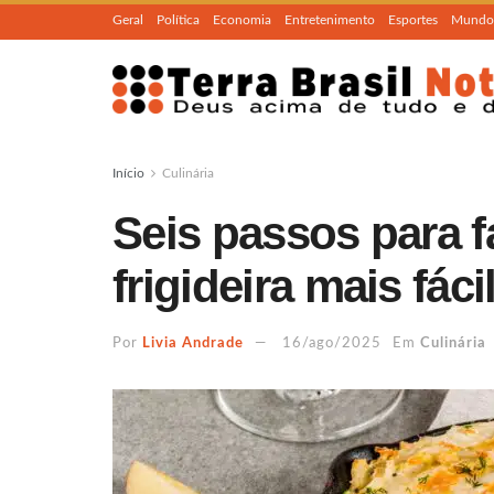
Geral
Política
Economia
Entretenimento
Esportes
Mundo
Início
Culinária
Seis passos para fa
frigideira mais fá
Por
Livia Andrade
16/ago/2025
Em
Culinária