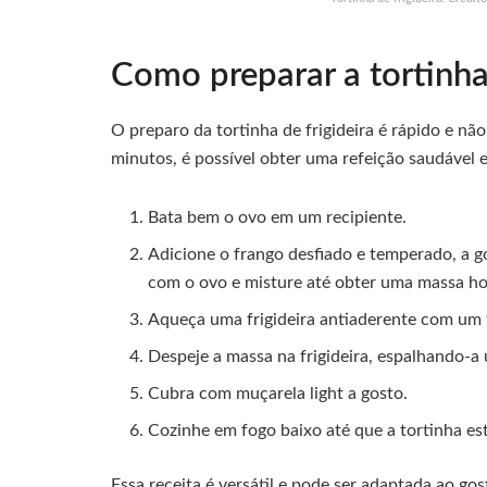
Como preparar a tortinha 
O preparo da tortinha de frigideira é rápido e n
minutos, é possível obter uma refeição saudável e
Bata bem o ovo em um recipiente.
Adicione o frango desfiado e temperado, a g
com o ovo e misture até obter uma massa h
Aqueça uma frigideira antiaderente com um f
Despeje a massa na frigideira, espalhando-
Cubra com muçarela light a gosto.
Cozinhe em fogo baixo até que a tortinha es
Essa receita é versátil e pode ser adaptada ao go