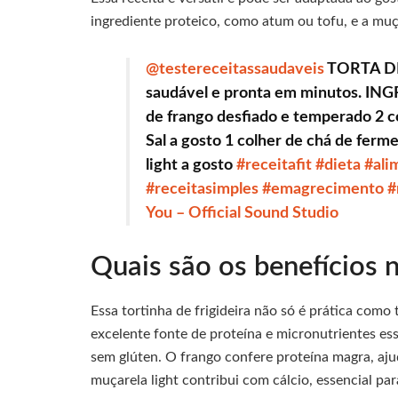
ingrediente proteico, como atum ou tofu, e a muç
@testereceitassaudaveis
TORTA DE 
saudável e pronta em minutos. ING
de frango desfiado e temperado 2 c
Sal a gosto 1 colher de chá de fer
light a gosto
#receitafit
#dieta
#ali
#receitasimples
#emagrecimento
#
You – Official Sound Studio
Quais são os benefícios n
Essa tortinha de frigideira não só é prática com
excelente fonte de proteína e micronutrientes es
sem glúten. O frango confere proteína magra, aj
muçarela light contribui com cálcio, essencial p