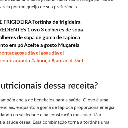
arela por um queijo de sua preferência.
FRIGIDEIRA Tortinha de frigideira
REDIENTES 1 ovo 3 colheres de sopa
olheres de sopa de goma de tapioca
mento em pó Azeite a gosto Muçarela
mentaçãosaudável
#saudável
receitarápida
#almoço
#jantar
♬ Get
utricionais dessa receita?
o também cheia de benefícios para a saúde. O ovo é uma
senciais, enquanto a goma de tapioca proporciona energia
udando na saciedade e na construção muscular. Já a
ara a saúde óssea. Essa combinação torna a tortinha uma