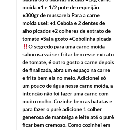
batata ou 8 batatas médias •1kg carne
moída •1 e 1/2 pote de requeijão
•300gr de mussarela Para a carne
moída usei: •1 Cebola e 2 dentes de
alho picados •2 colheres de extrato de
tomate •Sal a gosto •Cebolinha picada
O segredo para uma carne moída
saborosa vai ser fritar bem esse extrato
de tomate, é outro gosto a carne depois
de finalizada, abra um espaço na carne
e frita bem ela no meio. Adicionei só
um pouco de água nessa carne moída, a
intenção não foi fazer uma carne com
muito molho. Cozinhe bem as batatas e
para fazer o purê adicione 1 colher
generosa de manteiga e leite até o purê
ficar bem cremoso. Como cozinhei em