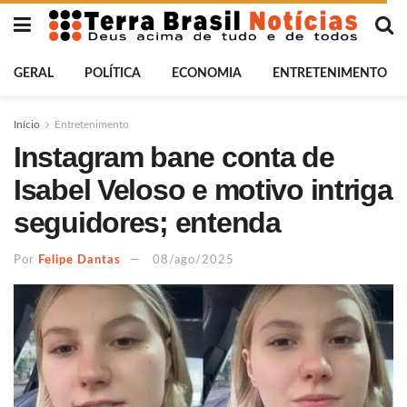
GERAL
POLÍTICA
ECONOMIA
ENTRETENIMENTO
Início
Entretenimento
Instagram bane conta de
Isabel Veloso e motivo intriga
seguidores; entenda
Por
Felipe Dantas
08/ago/2025