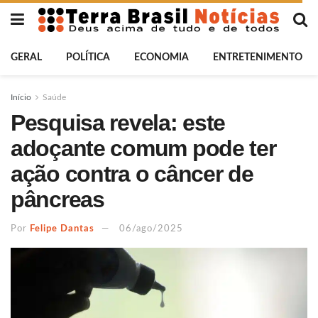
GERAL
POLÍTICA
ECONOMIA
ENTRETENIMENTO
Início
Saúde
Pesquisa revela: este
adoçante comum pode ter
ação contra o câncer de
pâncreas
Por
Felipe Dantas
06/ago/2025