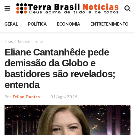
GERAL
POLÍTICA
ECONOMIA
ENTRETENIMENTO
Início
Entretenimento
Eliane Cantanhêde pede
demissão da Globo e
bastidores são revelados;
entenda
Por
Felipe Dantas
01/ago/2025