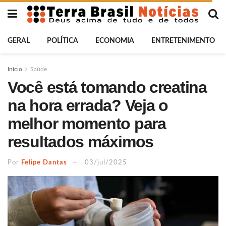
GERAL
POLÍTICA
ECONOMIA
ENTRETENIMENTO
Início
Saúde
Você está tomando creatina
na hora errada? Veja o
melhor momento para
resultados máximos
Por
Felipe Dantas
03/jul/2025