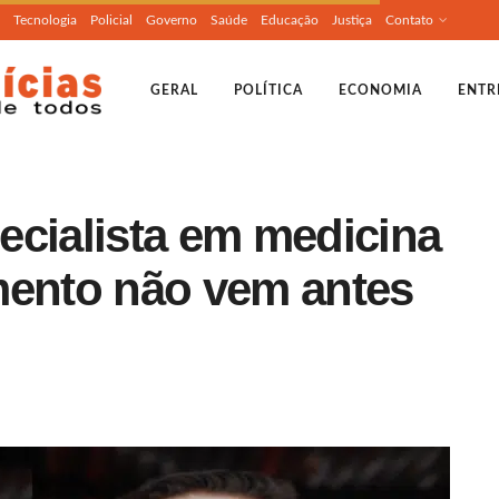
Tecnologia
Policial
Governo
Saúde
Educação
Justiça
Contato
GERAL
POLÍTICA
ECONOMIA
ENTR
ecialista em medicina
mento não vem antes