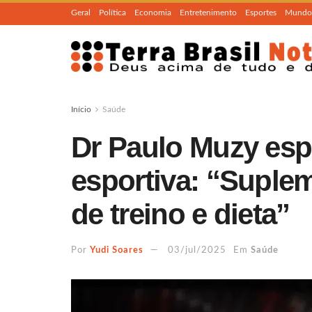
Geral
Política
Economia
Entretenimento
Esportes
Mundo
Início
Saúde
Dr Paulo Muzy esp
esportiva: “Suple
de treino e dieta”
Por
Yudi Soares
03/jul/2025
Em
Saúde