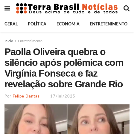
GERAL
POLÍTICA
ECONOMIA
ENTRETENIMENTO
Início
Entretenimento
Paolla Oliveira quebra o
silêncio após polêmica com
Virgínia Fonseca e faz
revelação sobre Grande Rio
Por
Felipe Dantas
17/jul/2025