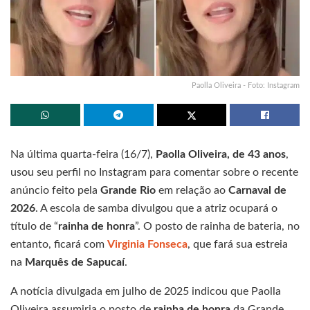
Paolla Oliveira - Foto: Instagram
Na última quarta-feira (16/7),
Paolla Oliveira, de 43 anos
,
usou seu perfil no Instagram para comentar sobre o recente
anúncio feito pela
Grande Rio
em relação ao
Carnaval de
2026
. A escola de samba divulgou que a atriz ocupará o
título de “
rainha de honra
”. O posto de rainha de bateria, no
entanto, ficará com
Virginia Fonseca
, que fará sua estreia
na
Marquês de Sapucaí
.
A notícia divulgada em julho de 2025 indicou que Paolla
Oliveira assumiria o posto de
rainha de honra
da Grande