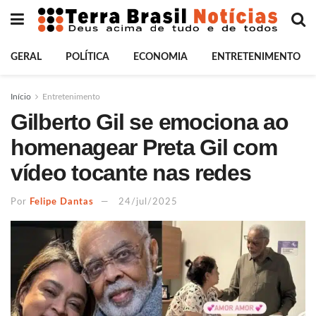
GERAL
POLÍTICA
ECONOMIA
ENTRETENIMENTO
Início
Entretenimento
Gilberto Gil se emociona ao
homenagear Preta Gil com
vídeo tocante nas redes
Por
Felipe Dantas
24/jul/2025