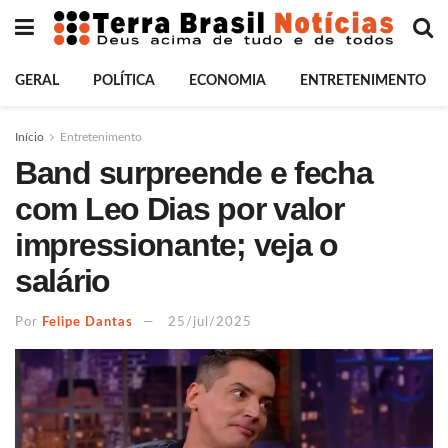
GERAL
POLÍTICA
ECONOMIA
ENTRETENIMENTO
Início
Entretenimento
Band surpreende e fecha
com Leo Dias por valor
impressionante; veja o
salário
Por
Felipe Dantas
25/jul/2025