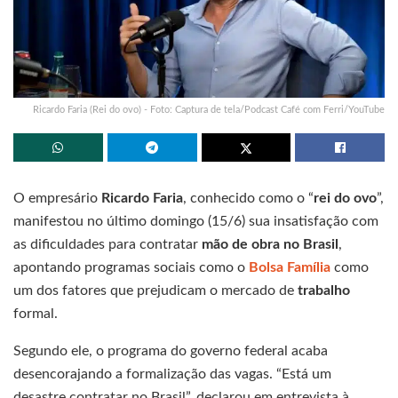
Ricardo Faria (Rei do ovo) - Foto: Captura de tela/Podcast Café com Ferri/YouTube
O empresário
Ricardo Faria
, conhecido como o “
rei do ovo
”,
manifestou no último domingo (15/6) sua insatisfação com
as dificuldades para contratar
mão de obra no Brasil
,
apontando programas sociais como o
Bolsa Família
como
um dos fatores que prejudicam o mercado de
trabalho
formal.
Segundo ele, o programa do governo federal acaba
desencorajando a formalização das vagas. “Está um
desastre contratar no Brasil”, declarou em entrevista à