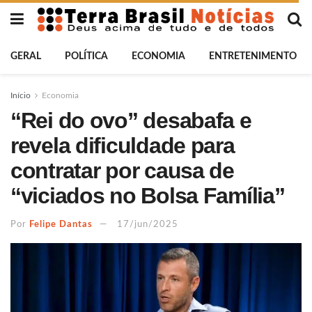
GERAL
POLÍTICA
ECONOMIA
ENTRETENIMENTO
Início
Economia
“Rei do ovo” desabafa e
revela dificuldade para
contratar por causa de
“viciados no Bolsa Família”
Por
Felipe Dantas
17/jun/2025