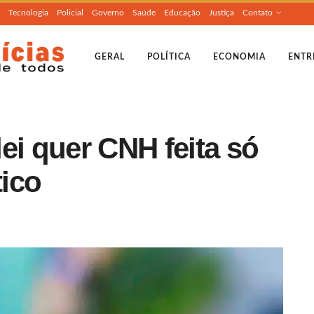
Tecnologia
Policial
Governo
Saúde
Educação
Justiça
Contato
GERAL
POLÍTICA
ECONOMIA
ENTR
ei quer CNH feita só
ico