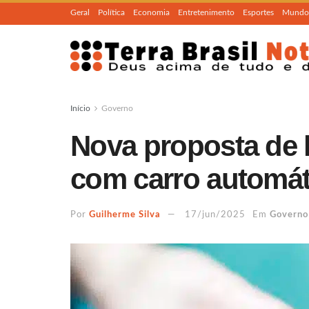
Geral
Política
Economia
Entretenimento
Esportes
Mundo
Início
Governo
Nova proposta de l
com carro automát
Por
Guilherme Silva
17/jun/2025
Em
Governo