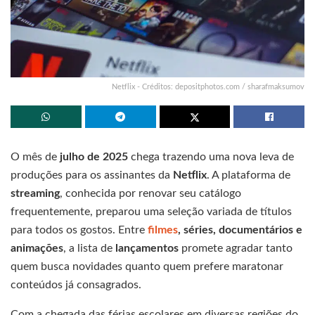
Netflix - Créditos: depositphotos.com / sharafmaksumov
O mês de
julho de 2025
chega trazendo uma nova leva de
produções para os assinantes da
Netflix
. A plataforma de
streaming
, conhecida por renovar seu catálogo
frequentemente, preparou uma seleção variada de títulos
para todos os gostos. Entre
filmes
, séries, documentários e
animações
, a lista de
lançamentos
promete agradar tanto
quem busca novidades quanto quem prefere maratonar
conteúdos já consagrados.
Com a chegada das férias escolares em diversas regiões do