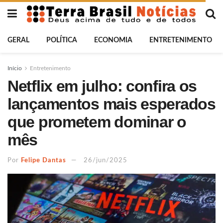
GERAL
POLÍTICA
ECONOMIA
ENTRETENIMENTO
Início
Entretenimento
Netflix em julho: confira os
lançamentos mais esperados
que prometem dominar o
mês
Por
Felipe Dantas
26/jun/2025