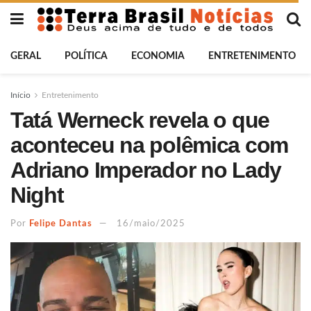
GERAL
POLÍTICA
ECONOMIA
ENTRETENIMENTO
Início
Entretenimento
Tatá Werneck revela o que
aconteceu na polêmica com
Adriano Imperador no Lady
Night
Por
Felipe Dantas
16/maio/2025