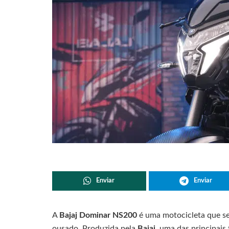
Enviar
Enviar
A
Bajaj Dominar NS200
é uma motocicleta que se
ousado. Produzida pela
Bajaj
, uma das principais