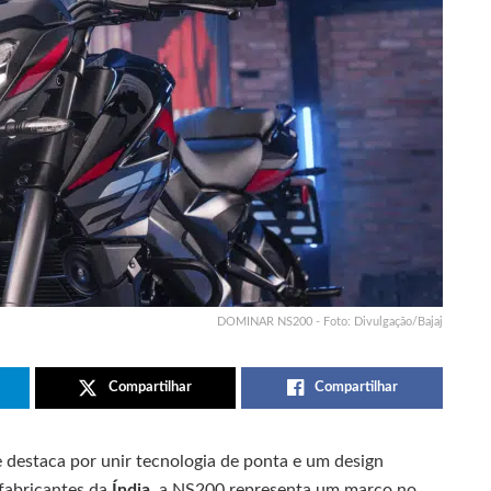
DOMINAR NS200 - Foto: Divulgação/Bajaj
Compartilhar
Compartilhar
 destaca por unir tecnologia de ponta e um design
 fabricantes da
Índia
, a NS200 representa um marco no