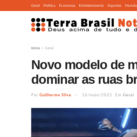
Geral
Política
Economia
Entretenimento
Esportes
Mundo
Início
Geral
Novo modelo de m
dominar as ruas br
Por
Guilherme Silva
16/maio/2025
Em
Geral