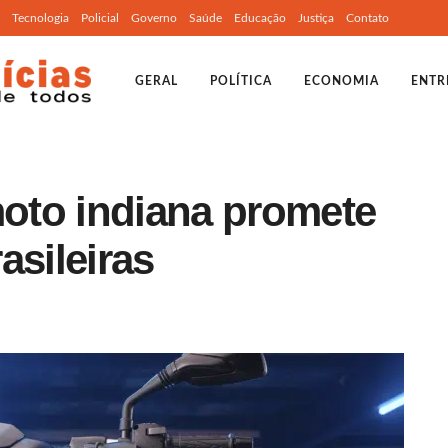
Tecnologia
Policial
Governo
Saúde
Educação
Justiça
Contato
GERAL
POLÍTICA
ECONOMIA
ENTR
oto indiana promete
asileiras