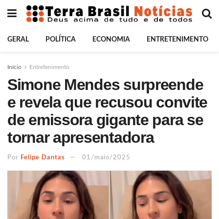
GERAL
POLÍTICA
ECONOMIA
ENTRETENIMENTO
Início
Entretenimento
Simone Mendes surpreende
e revela que recusou convite
de emissora gigante para se
tornar apresentadora
Por
Felipe Dantas
01/maio/2025