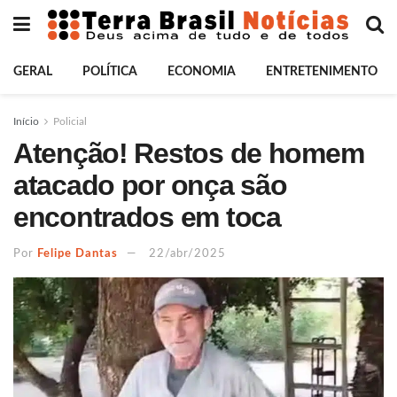
GERAL
POLÍTICA
ECONOMIA
ENTRETENIMENTO
Início
Policial
Atenção! Restos de homem
atacado por onça são
encontrados em toca
Por
Felipe Dantas
22/abr/2025