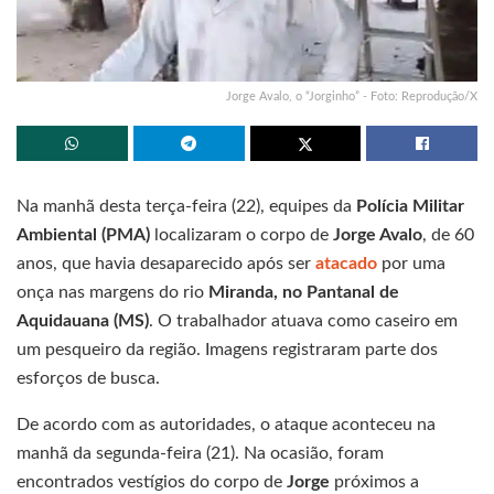
Jorge Avalo, o “Jorginho” - Foto: Reprodução/X
Na manhã desta terça-feira (22), equipes da
Polícia Militar
Ambiental (PMA)
localizaram o corpo de
Jorge Avalo
, de 60
anos, que havia desaparecido após ser
atacado
por uma
onça nas margens do rio
Miranda, no Pantanal de
Aquidauana (MS)
. O trabalhador atuava como caseiro em
um pesqueiro da região. Imagens registraram parte dos
esforços de busca.
De acordo com as autoridades, o ataque aconteceu na
manhã da segunda-feira (21). Na ocasião, foram
encontrados vestígios do corpo de
Jorge
próximos a