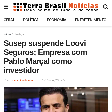
GERAL
POLÍTICA
ECONOMIA
ENTRETENIMENTO
Início
Justiça
Susep suspende Loovi
Seguros; Empresa com
Pablo Marçal como
investidor
Por
Livia Andrade
16/mar/2025