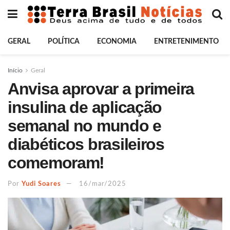
GERAL
POLÍTICA
ECONOMIA
ENTRETENIMENTO
Início
Geral
Anvisa aprovar a primeira
insulina de aplicação
semanal no mundo e
diabéticos brasileiros
comemoram!
Por
Yudi Soares
16/mar/2025