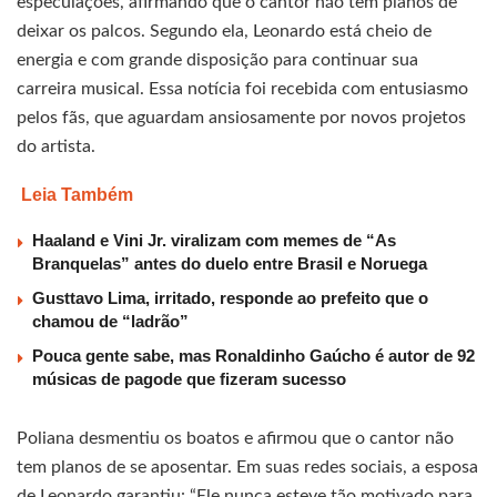
especulações, afirmando que o cantor não tem planos de
deixar os palcos. Segundo ela, Leonardo está cheio de
energia e com grande disposição para continuar sua
carreira musical. Essa notícia foi recebida com entusiasmo
pelos fãs, que aguardam ansiosamente por novos projetos
do artista.
Leia Também
Haaland e Vini Jr. viralizam com memes de “As
Branquelas” antes do duelo entre Brasil e Noruega
Gusttavo Lima, irritado, responde ao prefeito que o
chamou de “ladrão”
Pouca gente sabe, mas Ronaldinho Gaúcho é autor de 92
músicas de pagode que fizeram sucesso
Poliana desmentiu os boatos e afirmou que o cantor não
tem planos de se aposentar. Em suas redes sociais, a esposa
de Leonardo garantiu: “Ele nunca esteve tão motivado para