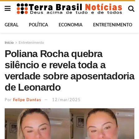
GERAL
POLÍTICA
ECONOMIA
ENTRETENIMENTO
Início
Entretenimento
Poliana Rocha quebra
silêncio e revela toda a
verdade sobre aposentadoria
de Leonardo
Por
Felipe Dantas
12/mar/2025