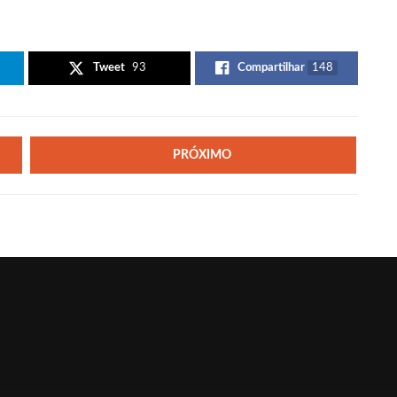
Tweet
93
Compartilhar
148
PRÓXIMO