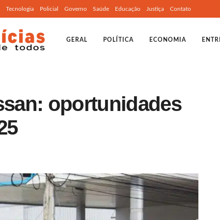
Tecnologia
Policial
Governo
Saúde
Educação
Justiça
Contato
GERAL
POLÍTICA
ECONOMIA
ENTR
issan: oportunidades
25