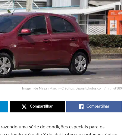
Imagem de NIssan March - Créditos: depositphotos.com / nitinut380
Compartilhar
Compartilhar
trazendo uma série de condições especiais para os
e estende até o dia 3 de abril, oferece vantagens únicas