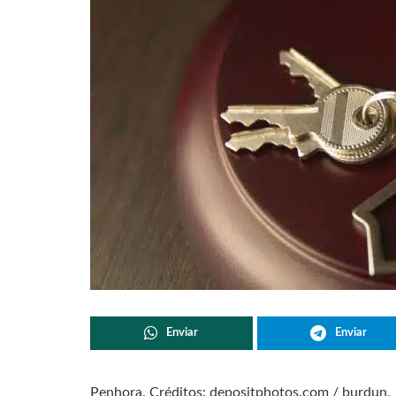
Enviar
Enviar
Penhora. Créditos: depositphotos.com / burdun.