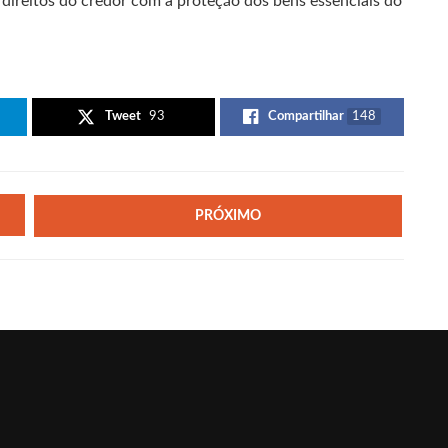
direitos do credor com a proteção dos bens essenciais do
Tweet
93
Compartilhar
148
PRÓXIMO