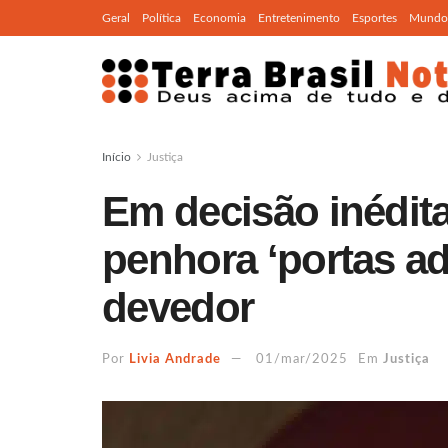
Geral
Política
Economia
Entretenimento
Esportes
Mundo
Início
Justiça
Em decisão inédita
penhora ‘portas ad
devedor
Por
Livia Andrade
01/mar/2025
Em
Justiça