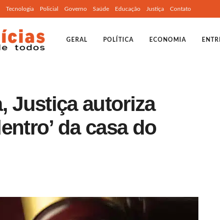
Tecnologia
Policial
Governo
Saúde
Educação
Justiça
Contato
GERAL
POLÍTICA
ECONOMIA
ENTR
, Justiça autoriza
entro’ da casa do