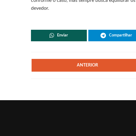
conforme o caso, mas sempre busca equilibrar os 
devedor.
Enviar
Compartilhar
ANTERIOR