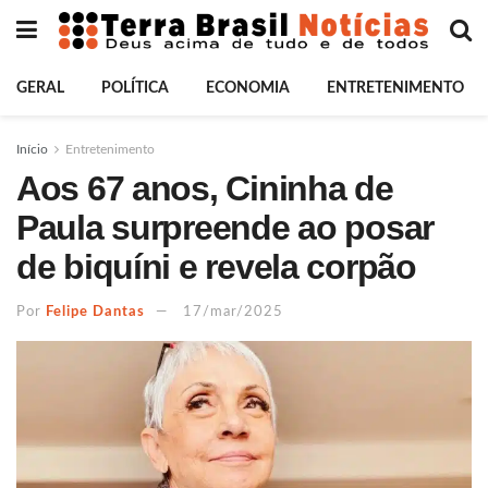
GERAL
POLÍTICA
ECONOMIA
ENTRETENIMENTO
Início
Entretenimento
Aos 67 anos, Cininha de
Paula surpreende ao posar
de biquíni e revela corpão
Por
Felipe Dantas
17/mar/2025