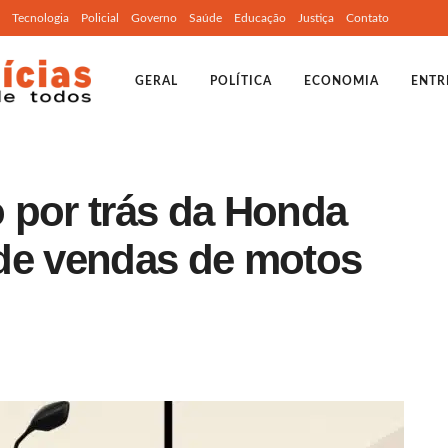
Tecnologia
Policial
Governo
Saúde
Educação
Justiça
Contato
GERAL
POLÍTICA
ECONOMIA
ENTR
 por trás da Honda
r de vendas de motos