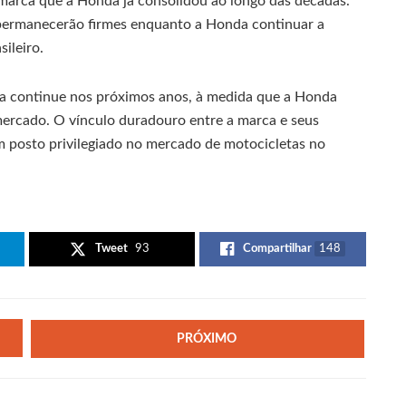
 marca que a Honda já consolidou ao longo das décadas.
 permanecerão firmes enquanto a Honda continuar a
ileiro.
ia continue nos próximos anos, à medida que a Honda
mercado. O vínculo duradouro entre a marca e seus
posto privilegiado no mercado de motocicletas no
Tweet
93
Compartilhar
148
PRÓXIMO