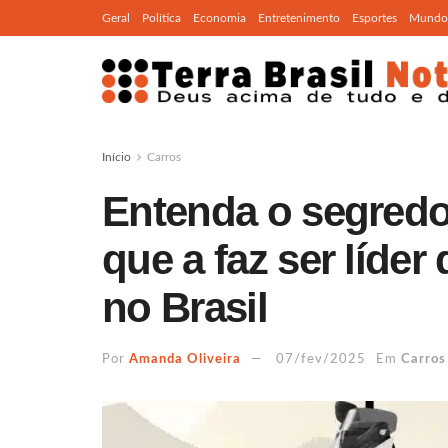
Geral
Política
Economia
Entretenimento
Esportes
Mundo
Início
Carros
Entenda o segredo
que a faz ser líde
no Brasil
Por
Amanda Oliveira
07/fev/2025
Em
Carros