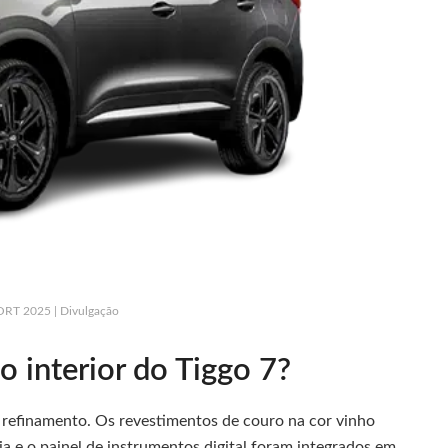
ORT 2025 | Divulgação
o interior do Tiggo 7?
e refinamento. Os revestimentos de couro na cor vinho
ia e o painel de instrumentos digital foram integrados em