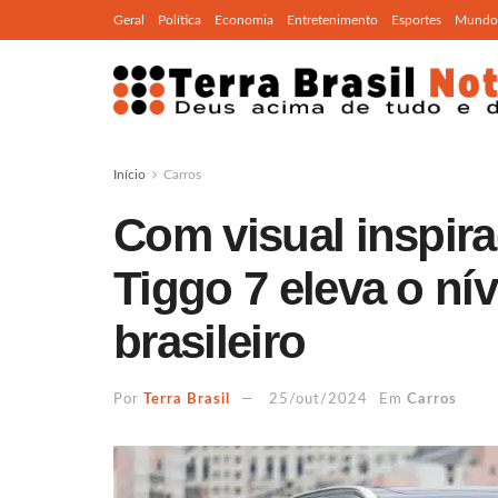
Geral
Política
Economia
Entretenimento
Esportes
Mundo
Início
Carros
Com visual inspira
Tiggo 7 eleva o ní
brasileiro
Por
Terra Brasil
25/out/2024
Em
Carros