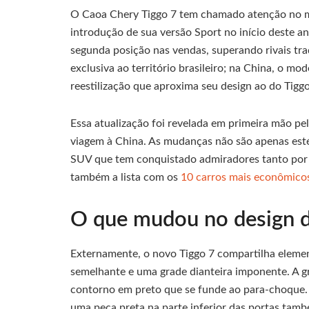
O Caoa Chery Tiggo 7 tem chamado atenção no m
introdução de sua versão Sport no início deste 
segunda posição nas vendas, superando rivais tr
exclusiva ao território brasileiro; na China, o m
reestilização que aproxima seu design ao do Tiggo
Essa atualização foi revelada em primeira mão pel
viagem à China. As mudanças não são apenas esté
SUV que tem conquistado admiradores tanto por
também a lista com os
10 carros mais econômico
O que mudou no design d
Externamente, o novo Tiggo 7 compartilha elemen
semelhante e uma grade dianteira imponente. A 
contorno em preto que se funde ao para-choque.
uma peça preta na parte inferior das portas també