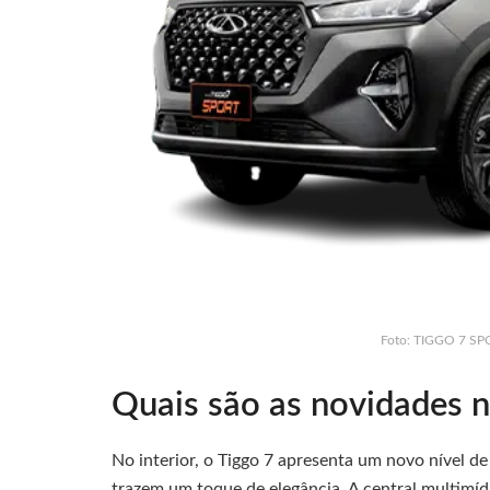
Foto: TIGGO 7 SP
Quais são as novidades n
No interior, o Tiggo 7 apresenta um novo nível d
trazem um toque de elegância. A central multimíd