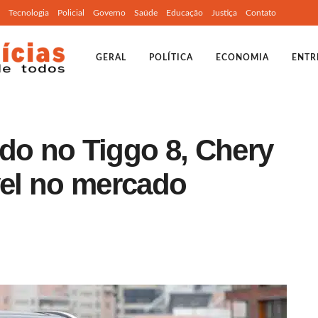
Tecnologia
Policial
Governo
Saúde
Educação
Justiça
Contato
GERAL
POLÍTICA
ECONOMIA
ENTR
do no Tiggo 8, Chery
vel no mercado