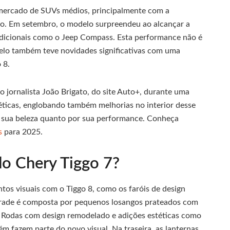
ercado de SUVs médios, principalmente com a
ano. Em setembro, o modelo surpreendeu ao alcançar a
adicionais como o Jeep Compass. Esta performance não é
odelo também teve novidades significativas com uma
 8.
o jornalista João Brigato, do site Auto+, durante uma
ticas, englobando também melhorias no interior desse
 sua beleza quanto por sua performance. Conheça
s
para 2025.
o Chery Tiggo 7?
tos visuais com o Tiggo 8, como os faróis de design
grade é composta por pequenos losangos prateados com
 Rodas com design remodelado e adições estéticas como
m fazem parte do novo visual. Na traseira, as lanternas