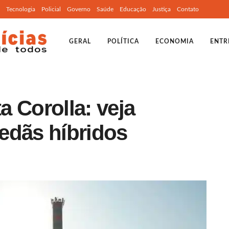
Tecnologia
Policial
Governo
Saúde
Educação
Justiça
Contato
GERAL
POLÍTICA
ECONOMIA
ENTR
 Corolla: veja
edãs híbridos