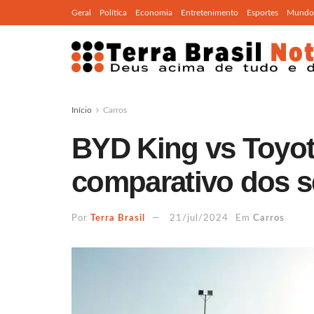
Geral
Política
Economia
Entretenimento
Esportes
Mundo
Início
Carros
BYD King vs Toyota
comparativo dos s
Por
Terra Brasil
21/jul/2024
Em
Carros