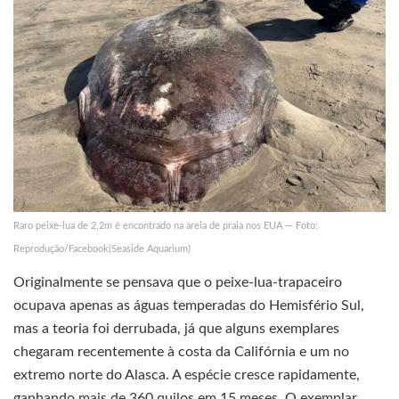
Raro peixe-lua de 2,2m é encontrado na areia de praia nos EUA — Foto:
Reprodução/Facebook(Seaside Aquarium)
Originalmente se pensava que o peixe-lua-trapaceiro
ocupava apenas as águas temperadas do Hemisfério Sul,
mas a teoria foi derrubada, já que alguns exemplares
chegaram recentemente à costa da Califórnia e um no
extremo norte do Alasca. A espécie cresce rapidamente,
ganhando mais de 360 quilos em 15 meses. O exemplar