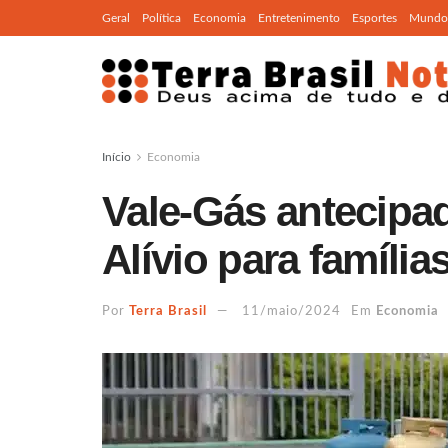
Geral
Política
Economia
Entretenimento
Esportes
Mundo
Início
Economia
Vale-Gás antecipa
Alívio para família
Por
Terra Brasil
11/maio/2024
Em
Economia