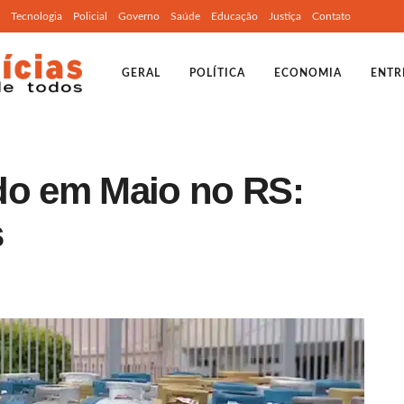
Tecnologia
Policial
Governo
Saúde
Educação
Justiça
Contato
GERAL
POLÍTICA
ECONOMIA
ENTR
do em Maio no RS:
s