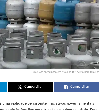
Vale-Gás antecipado em Maio no RS: Alívio para famílias
Compartilhar
Compartilhar
 é uma realidade persistente, iniciativas governamentais
 apoio às famílias em situação de vulnerabilidade. Esse