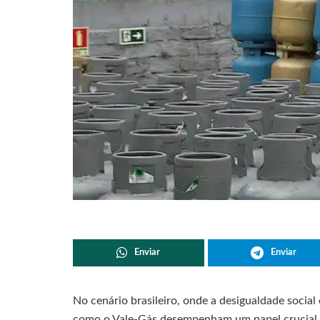
Enviar
Enviar
No cenário brasileiro, onde a desigualdade social
como o Vale-Gás desempenham um papel crucial no