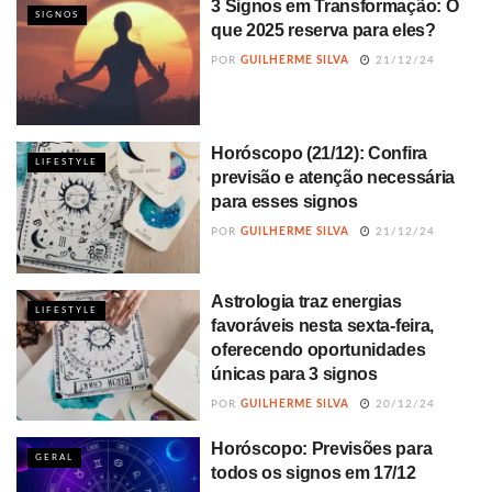
3 Signos em Transformação: O
SIGNOS
que 2025 reserva para eles?
POR
GUILHERME SILVA
21/12/24
Horóscopo (21/12): Confira
LIFESTYLE
previsão e atenção necessária
para esses signos
POR
GUILHERME SILVA
21/12/24
Astrologia traz energias
LIFESTYLE
favoráveis nesta sexta-feira,
oferecendo oportunidades
únicas para 3 signos
POR
GUILHERME SILVA
20/12/24
Horóscopo: Previsões para
GERAL
todos os signos em 17/12