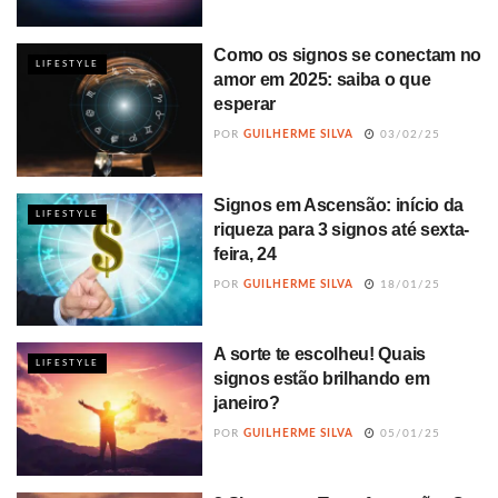
Como os signos se conectam no
LIFESTYLE
amor em 2025: saiba o que
esperar
POR
GUILHERME SILVA
03/02/25
Signos em Ascensão: início da
LIFESTYLE
riqueza para 3 signos até sexta-
feira, 24
POR
GUILHERME SILVA
18/01/25
A sorte te escolheu! Quais
LIFESTYLE
signos estão brilhando em
janeiro?
POR
GUILHERME SILVA
05/01/25