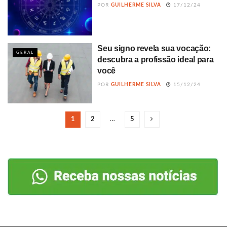
POR
GUILHERME SILVA
17/12/24
Seu signo revela sua vocação:
GERAL
descubra a profissão ideal para
você
POR
GUILHERME SILVA
15/12/24
1
2
…
5