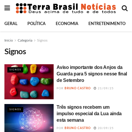
GERAL
POLÍTICA
ECONOMIA
ENTRETENIMENTO
Início
Categoria
Signos
Signos
Aviso importante dos Anjos da
SIGNOS
Guarda para 5 signos nesse final
de Setembro
POR
BRUNO CASTRO
21/09/25
Três signos recebem um
SIGNOS
impulso especial da Lua ainda
esta semana
POR
BRUNO CASTRO
20/09/25