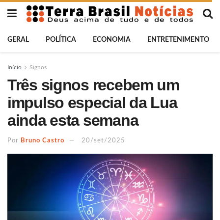
GERAL
POLÍTICA
ECONOMIA
ENTRETENIMENTO
Início
Signos
Três signos recebem um
impulso especial da Lua
ainda esta semana
Por
Bruno Castro
20/set/2025