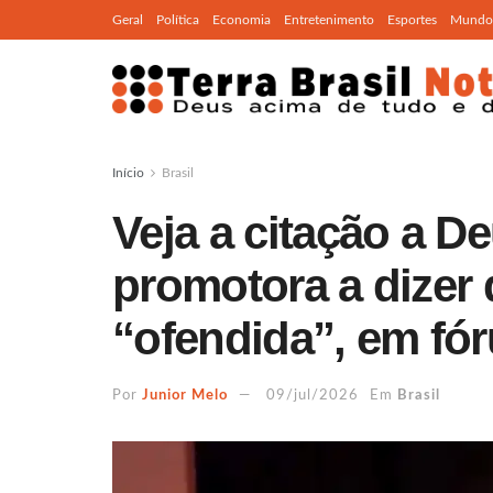
Geral
Política
Economia
Entretenimento
Esportes
Mundo
Início
Brasil
Veja a citação a D
promotora a dizer 
“ofendida”, em fó
Por
Junior Melo
09/jul/2026
Em
Brasil