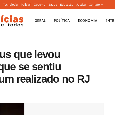
Tecnologia
Policial
Governo
Saúde
Educação
Justiça
Contato
GERAL
POLÍTICA
ECONOMIA
ENTR
eus que levou
que se sentiu
rum realizado no RJ