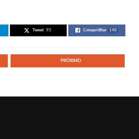
Tweet
93
Compartilhar
148
PRÓXIMO