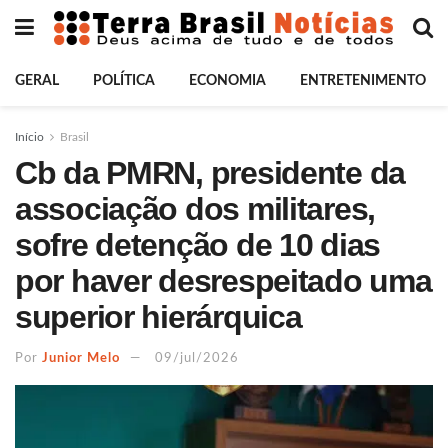
GERAL
POLÍTICA
ECONOMIA
ENTRETENIMENTO
Início
Brasil
Cb da PMRN, presidente da
associação dos militares,
sofre detenção de 10 dias
por haver desrespeitado uma
superior hierárquica
Por
Junior Melo
09/jul/2026