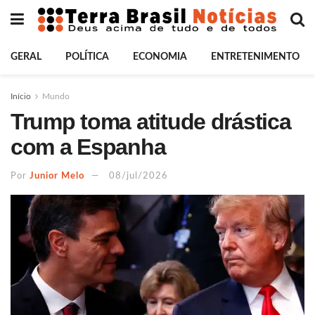
GERAL
POLÍTICA
ECONOMIA
ENTRETENIMENTO
Início
Mundo
Trump toma atitude drástica
com a Espanha
Por
Junior Melo
08/jul/2026