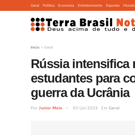
Geral
Política
Economia
Entretenimento
Esportes
Mundo
Início
Geral
Rússia intensifica
estudantes para c
guerra da Ucrânia
Por
Junior Melo
05/jul/2026
Em
Geral