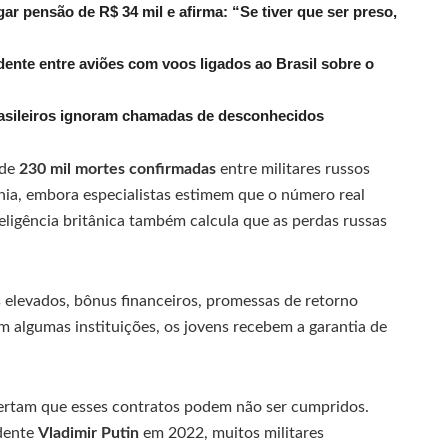
r pensão de R$ 34 mil e afirma: “Se tiver que ser preso,
dente entre aviões com voos ligados ao Brasil sobre o
rasileiros ignoram chamadas de desconhecidos
 de
230 mil mortes confirmadas
entre militares russos
ânia, embora especialistas estimem que o número real
teligência britânica também calcula que as perdas russas
s elevados, bônus financeiros, promessas de retorno
m algumas instituições, os jovens recebem a garantia de
lertam que esses contratos podem não ser cumpridos.
idente
Vladimir Putin
em 2022, muitos militares