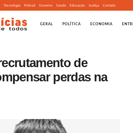
Tecnologia
Policial
Governo
Saúde
Educação
Justiça
Contato
GERAL
POLÍTICA
ECONOMIA
ENTR
 recrutamento de
ompensar perdas na