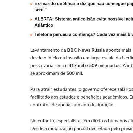
Ex-marido de Simaria diz que não consegue paga
serei”
ALERTA: Sistema anticolisão evita possível aci
Atlântico
Telefone perdeu a confiança? Cada vez mais b
Levantamento da
BBC News Rússia
aponta mais
desde o início da invasão em larga escala da Ucr
possa variar entre
417 mil e 509 mil mortos
. A in
se aproximam de
500 mil
.
Para atrair estudantes, o governo oferece salário
facilitado aos estudos e benefícios acadêmicos. E
contratos de apenas um ano de duração.
No entanto, especialistas em direitos humanos a
Desde a mobilização parcial decretada pelo pres