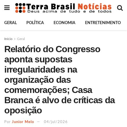
GERAL
POLÍTICA
ECONOMIA
ENTRETENIMENTO
Início
Geral
Relatório do Congresso
aponta supostas
irregularidades na
organização das
comemorações; Casa
Branca é alvo de críticas da
oposição
Por
Junior Melo
04/jul/2026