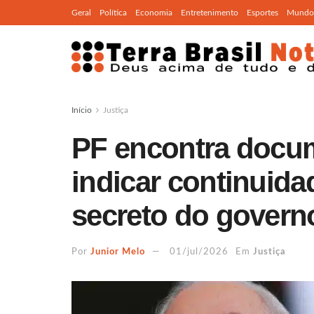
Geral
Política
Economia
Entretenimento
Esportes
Mundo
Início
Justiça
PF encontra docu
indicar continuid
secreto do govern
Por
Junior Melo
01/jul/2026
Em
Justiça