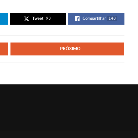
Tweet
93
Compartilhar
148
PRÓXIMO