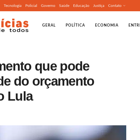
Tecnologia
Policial
Governo
Saúde
Educação
Justiça
Contato
GERAL
POLÍTICA
ECONOMIA
ENTR
mento que pode
ade do orçamento
o Lula