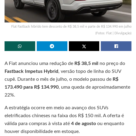
Fiat Fastback híbrido tem desconto de R$ 38,5 mil e parte de R$ 134.990 em julho
(Fotos: Fiat | Divulgação)
A Fiat anunciou uma redução de
R$ 38,5 mil
no preço do
Fastback Impetus Hybrid
, versão topo de linha do SUV
cupê. Durante o mês de julho, o modelo passou de
R$
173.490 para R$ 134.990
, uma queda de aproximadamente
22%.
A estratégia ocorre em meio ao avanço dos SUVs
eletrificados chineses na faixa dos R$ 150 mil. A oferta é
válida para compras à vista até
4 de agosto
ou enquanto
houver disponibilidade em estoque.