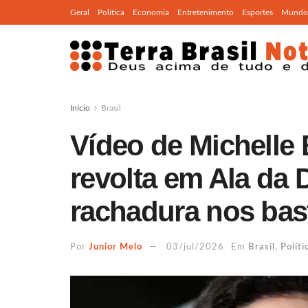
Geral
Política
Economia
Entretenimento
Esportes
Mundo
Início
Brasil
Vídeo de Michelle
revolta em Ala da D
rachadura nos bas
Por
Junior Melo
03/jul/2026
Em
Brasil
,
Políti