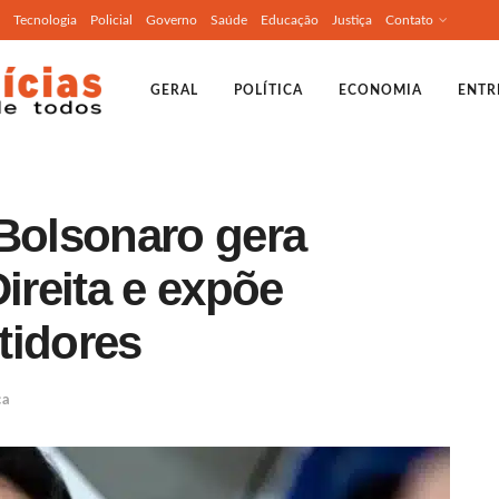
Tecnologia
Policial
Governo
Saúde
Educação
Justiça
Contato
GERAL
POLÍTICA
ECONOMIA
ENTR
 Bolsonaro gera
ireita e expõe
tidores
ca