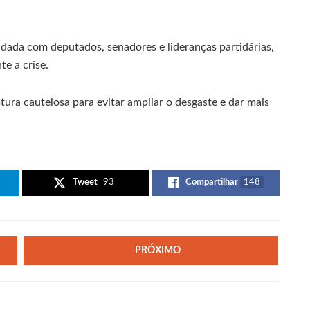
lidada com deputados, senadores e lideranças partidárias,
e a crise.
ura cautelosa para evitar ampliar o desgaste e dar mais
Tweet
93
Compartilhar
148
PRÓXIMO