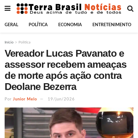
GERAL
POLÍTICA
ECONOMIA
ENTRETENIMENTO
Início
Política
Vereador Lucas Pavanato e
assessor recebem ameaças
de morte após ação contra
Deolane Bezerra
Por
Junior Melo
19/jun/2026