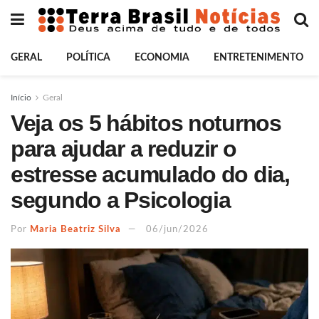
GERAL
POLÍTICA
ECONOMIA
ENTRETENIMENTO
Início
Geral
Veja os 5 hábitos noturnos
para ajudar a reduzir o
estresse acumulado do dia,
segundo a Psicologia
Por
Maria Beatriz Silva
06/jun/2026