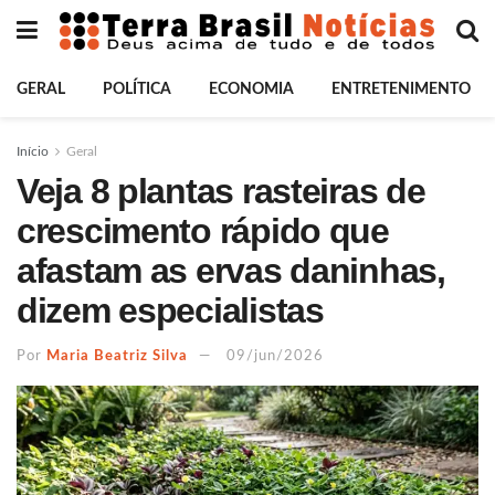
GERAL
POLÍTICA
ECONOMIA
ENTRETENIMENTO
Início
Geral
Veja 8 plantas rasteiras de
crescimento rápido que
afastam as ervas daninhas,
dizem especialistas
Por
Maria Beatriz Silva
09/jun/2026