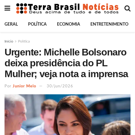
GERAL
POLÍTICA
ECONOMIA
ENTRETENIMENTO
Início
Política
Urgente: Michelle Bolsonaro
deixa presidência do PL
Mulher; veja nota a imprensa
Por
Junior Melo
30/jun/2026