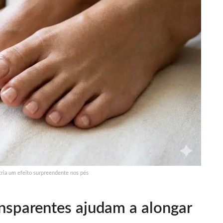
cria um efeito surpreendente nos pés
nsparentes ajudam a alongar