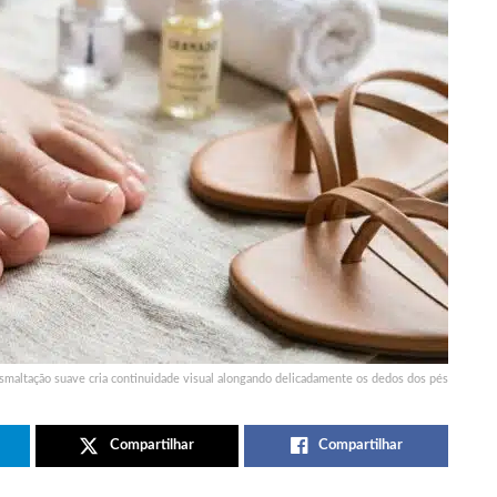
smaltação suave cria continuidade visual alongando delicadamente os dedos dos pés
Compartilhar
Compartilhar