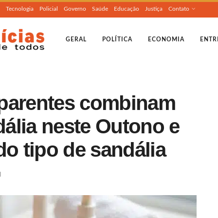
Tecnologia
Policial
Governo
Saúde
Educação
Justiça
Contato
GERAL
POLÍTICA
ECONOMIA
ENTR
sparentes combinam
ália neste Outono e
 tipo de sandália
l