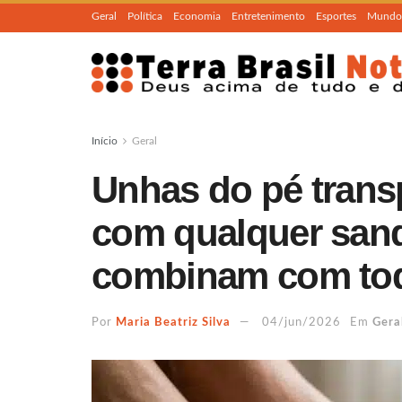
Geral
Política
Economia
Entretenimento
Esportes
Mundo
Início
Geral
Unhas do pé tran
com qualquer sand
combinam com todo
Por
Maria Beatriz Silva
04/jun/2026
Em
Gera