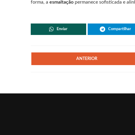
forma, a
esmaltação
permanece sofisticada e alin
Enviar
Compartilhar
ANTERIOR