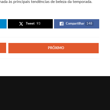
hada às principais tendências de beleza da temporada.
Tweet
93
Compartilhar
148
PRÓXIMO