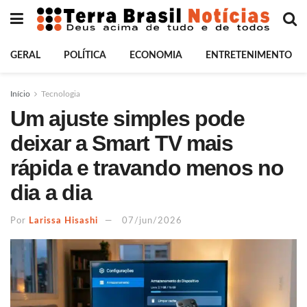
GERAL
POLÍTICA
ECONOMIA
ENTRETENIMENTO
Início
Tecnologia
Um ajuste simples pode
deixar a Smart TV mais
rápida e travando menos no
dia a dia
Por
Larissa Hisashi
07/jun/2026